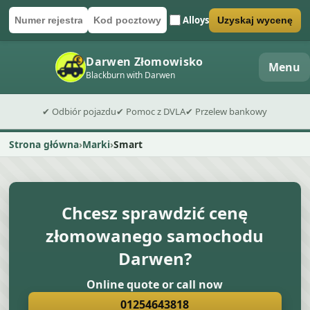
Alloys
Uzyskaj wycenę
Numer rejestracyjny
Kod pocztowy
Wyślij formularz wyceny
Darwen Złomowisko
Menu
Blackburn with Darwen
✔ Odbiór pojazdu
✔ Pomoc z DVLA
✔ Przelew bankowy
Strona główna
Marki
Smart
Chcesz sprawdzić cenę
złomowanego samochodu
Darwen?
Online quote or call now
01254643818