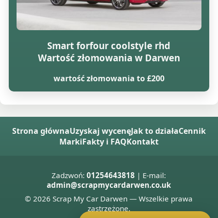
Smart forfour coolstyle rhd
Wartość złomowania w Darwen
wartość złomowania to £200
Strona główna
Uzyskaj wycenę
Jak to działa
Cennik
Marki
Fakty i FAQ
Kontakt
Zadzwoń:
01254643818
| E-mail:
admin@scrapmycardarwen.co.uk
© 2026 Scrap My Car Darwen — Wszelkie prawa
zastrzeżone.